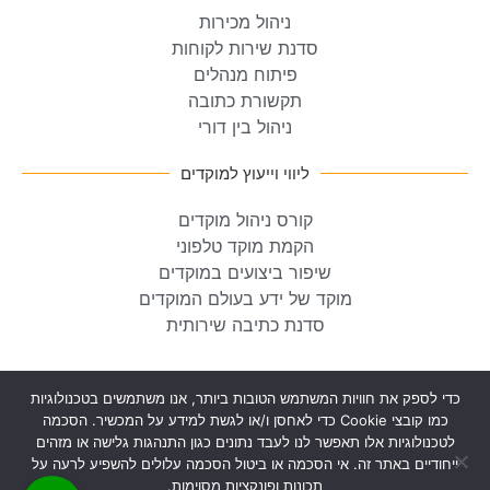
ניהול מכירות
סדנת שירות לקוחות
פיתוח מנהלים
תקשורת כתובה
ניהול בין דורי
ליווי וייעוץ למוקדים
קורס ניהול מוקדים
הקמת מוקד טלפוני
שיפור ביצועים במוקדים
מוקד של ידע בעולם המוקדים
סדנת כתיבה שירותית
© כל הזכויות שמורות וי.מרק בע”מ 2026
כדי לספק את חוויות המשתמש הטובות ביותר, אנו משתמשים בטכנולוגיות
כמו קובצי Cookie כדי לאחסן ו/או לגשת למידע על המכשיר. הסכמה
לטכנולוגיות אלו תאפשר לנו לעבד נתונים כגון התנהגות גלישה או מזהים
מדיניות פרטיות
הצהרת נגישות
ייחודיים באתר זה. אי הסכמה או ביטול הסכמה עלולים להשפיע לרעה על
תכונות ופונקציות מסוימות.