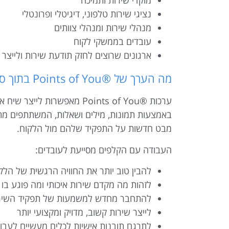
מוקדי שירות ותמיכה
נציגי שירות טלפוני, דיגיטלי ופרונטלי
מנהלי שירות ומנהלי צוותים
עובדים בממשקי לקוח
ארגונים שרוצים לחזק תודעת שירות ולייצר
מה הערך של ®Points of You בתוך סדנת שירות?
ערכות ®Points of You מאפשרות לייצר שיח אחר בתוך סדנת שירות לקוחות – שיח פתוח, כן, יצירתי ומעמיק יותר.
באמצעות תמונות, מילים ושאלות, המשתתפים מתבו
מבט חדשות על התפקיד שלהם מול הלקוח.
העבודה עם הקלפים מסייעת לעובדים:
להבין טוב יותר את החוויה הרגשית של הלק
לזהות מה מקדם שירות איכותי ומה פוגע בו
להתחבר מחדש למשמעות של תפקיד השיר
לייצר שירות קשוב, מדויק ומקצועי יותר
לתרגם תובנות אישיות לכלים מעשיים לעבו