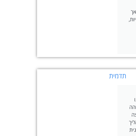
אך
ות,
תדמית
הה
צה
יך
נית