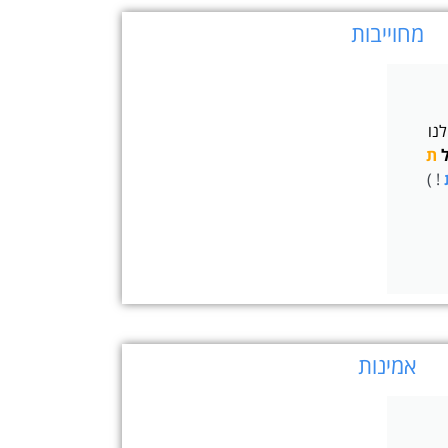
מחוייבות
נו
ת
! )
אמינות