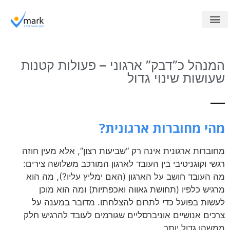
מוקד חיצוני
ייעוץ למוקדים
קורסים לארגונים
המנהל כ”דבק” ארגוני – פעולות קטנות
שעושות שינוי גדול
מהי מחוברות ארגונית?
מחוברות ארגונית אינה רק “שביעות רצון”, אלא מעין חוזה
רגשי וקוגניטיבי בין העובד לארגון המורכב משלושה צירים:
מה העובד חושב על הארגון (האם ימליץ עליו?), מה הוא
מרגיש כלפיו (תחושת גאווה ואכפתיות) ומה הוא מוכן
לעשות בפועל כדי לתרום להצלחתו. מדובר במענה על
צרכים אנושיים אוניברסליים שגורמים לעובד להרגיש חלק
ממשהו גדול יותר.